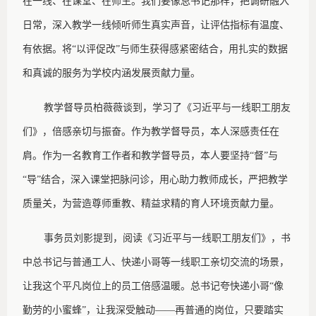
在一线、在课堂、在师生。我们要像总书记那样，把调研融入
日常，深入教学一线倾听师生真实声音，让评估指标有温度、
有依据。将“以评促改”与师生获得感紧密结合，用扎实的数据
和真诚的服务为学校内涵发展贡献力量。
教学督导员柏薇薇谈到，学习了《习近平与一线职工朋友
们》，倍感亲切与振奋。作为教学督导员，本人深感责任在
肩。作为一名教育工作者和教学督导员，本人要坚持
“督”与
“导”结合，深入课堂把脉问诊，用心助力教师成长，严把教学
质量关，为营造尊师重教、精益求精的育人环境贡献力量。
事务员刘影提到，阅读《习近平与一线职工朋友们》，书
中总书记与普通工人、快递小哥等一线职工亲切交流的场景，
让我这个平凡岗位上的员工倍感温暖。总书记夸快递小哥
“像
勤劳的小蜜蜂”，让我深受触动——再普通的岗位，只要踏实